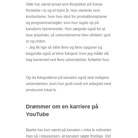
Gitte har været ansat som flexjobber på Kanal
Roskilde i to og et halvt år. Hun startede som
kontordame, hvor hun stod for produktionsplaner
og programoversigter, som hun lagde op på
kanalens hjemmeside. Hun sørgede også for at
lave playlister, så udsendelserne blev afviklet i god
ro og orden.
– Jeg fik lige så stille flere og flere opgaver og
begyndte også at blive fotograf, hvor jeg måtte stå
bag kameraet ved flere udsendelser, fortæller hun.
Og da fotograferne på kanalen også skal redigere
udsendelsen, kom hun godt rundt om arbejdet med
producere lokal-tv.
Drømmer om en karriere på
YouTube
Bjarke har kun været på kanalen i cirka to måneder.
Han så i lokalavisen, at kanalen søgte frivillige. Det