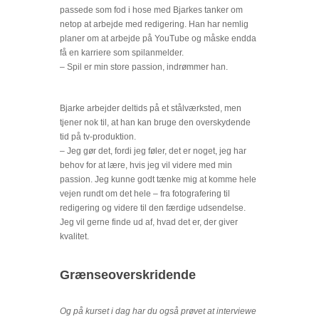
passede som fod i hose med Bjarkes tanker om
netop at arbejde med redigering. Han har nemlig
planer om at arbejde på YouTube og måske endda
få en karriere som spilanmelder.
– Spil er min store passion, indrømmer han.
Bjarke arbejder deltids på et stålværksted, men
tjener nok til, at han kan bruge den overskydende
tid på tv-produktion.
– Jeg gør det, fordi jeg føler, det er noget, jeg har
behov for at lære, hvis jeg vil videre med min
passion. Jeg kunne godt tænke mig at komme hele
vejen rundt om det hele – fra fotografering til
redigering og videre til den færdige udsendelse.
Jeg vil gerne finde ud af, hvad det er, der giver
kvalitet.
Grænseoverskridende
Og på kurset i dag har du også prøvet at interviewe