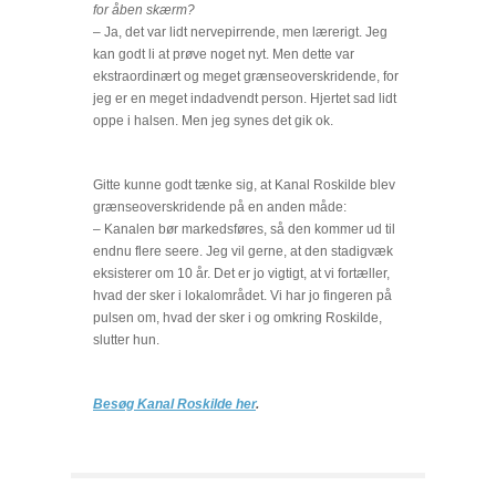
for åben skærm?
– Ja, det var lidt nervepirrende, men lærerigt. Jeg
kan godt li at prøve noget nyt. Men dette var
ekstraordinært og meget grænseoverskridende, for
jeg er en meget indadvendt person. Hjertet sad lidt
oppe i halsen. Men jeg synes det gik ok.
Gitte kunne godt tænke sig, at Kanal Roskilde blev
grænseoverskridende på en anden måde:
– Kanalen bør markedsføres, så den kommer ud til
endnu flere seere. Jeg vil gerne, at den stadigvæk
eksisterer om 10 år. Det er jo vigtigt, at vi fortæller,
hvad der sker i lokalområdet. Vi har jo fingeren på
pulsen om, hvad der sker i og omkring Roskilde,
slutter hun.
Besøg Kanal Roskilde her
.