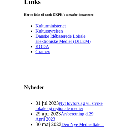
Links
Her er links til nogle DKPK’s samarbejdspartnere:
Kulturministeriet
Kulturstyrelsen
Danske Idébaserede Lokale
Elektroniske Medier (DILEM)
KODA
Gramex
Nyheder
01 jul 2023
Nyt lovforslag vil styrke
lokale og regionale medier
29 apr 2023
Årsberetning d.29.
April 2023
30 maj 2022
Den Nye Medieaftale –