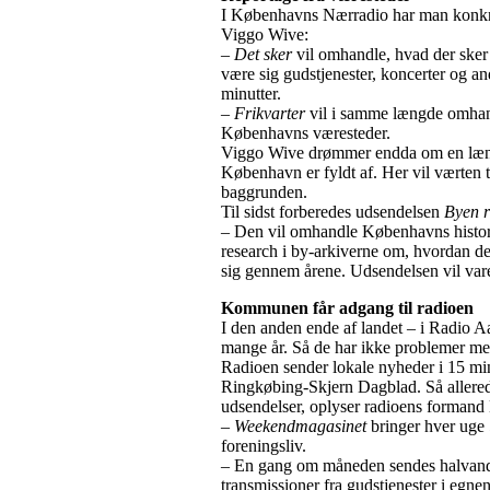
I Københavns Nærradio har man konkret 
Viggo Wive:
–
Det sker
vil omhandle, hvad der sker
være sig gudstjenester, koncerter og a
minutter.
–
Frikvarter
vil i samme længde omhand
Københavns væresteder.
Viggo Wive drømmer endda om en læn
København er fyldt af. Her vil værten 
baggrunden.
Til sidst forberedes udsendelsen
Byen r
– Den vil omhandle Københavns historie
research i by-arkiverne om, hvordan de 
sig gennem årene. Udsendelsen vil vare
Kommunen får adgang til radioen
I den anden ende af landet – i Radio A
mange år. Så de har ikke problemer med 
Radioen sender lokale nyheder i 15 min
Ringkøbing-Skjern Dagblad. Så allered
udsendelser, oplyser radioens formand
–
Weekendmagasinet
bringer hver uge 
foreningsliv.
– En gang om måneden sendes halvand
transmissioner fra gudstjenester i egnens