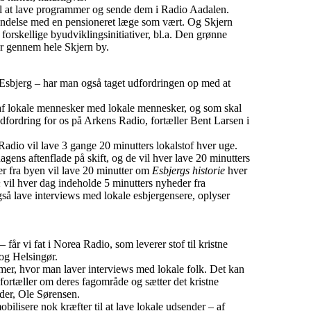
til at lave programmer og sende dem i Radio Aadalen.
endelse med en pensioneret læge som vært. Og Skjern
orskellige byudviklingsinitiativer, bl.a. Den grønne
er gennem hele Skjern by.
 Esbjerg – har man også taget udfordringen op med at
 af lokale mennesker med lokale mennesker, og som skal
dfordring for os på Arkens Radio, fortæller Bent Larsen i
Radio vil lave 3 gange 20 minutters lokalstof hver uge.
agens aftenflade på skift, og de vil hver lave 20 minutters
rer fra byen vil lave 20 minutter om
Esbjergs historie
hver
n
vil hver dag indeholde 5 minutters nyheder fra
så lave interviews med lokale esbjergensere, oplyser
år vi fat i Norea Radio, som leverer stof til kristne
 og Helsingør.
mer, hvor man laver interviews med lokale folk. Det kan
fortæller om deres fagområde og sætter det kristne
eder, Ole Sørensen.
bilisere nok kræfter til at lave lokale udsender – af