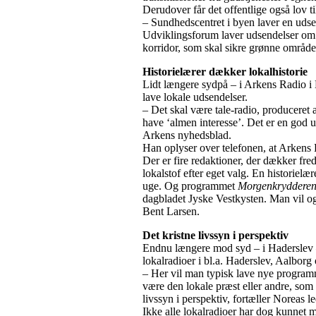
Derudover får det offentlige også lov 
– Sundhedscentret i byen laver en uds
Udviklingsforum laver udsendelser om f
korridor, som skal sikre grønne områd
Historielærer dækker lokalhistorie
Lidt længere sydpå – i Arkens Radio i
lave lokale udsendelser.
– Det skal være tale-radio, produceret
have ‘almen interesse’. Det er en god u
Arkens nyhedsblad.
Han oplyser over telefonen, at Arkens 
Der er fire redaktioner, der dækker fred
lokalstof efter eget valg. En historielæ
uge. Og programmet
Morgenkryddere
dagbladet Jyske Vestkysten. Man vil og
Bent Larsen.
Det kristne livssyn i perspektiv
Endnu længere mod syd – i Haderslev – f
lokalradioer i bl.a. Haderslev, Aalborg
– Her vil man typisk lave nye program
være den lokale præst eller andre, som 
livssyn i perspektiv, fortæller Noreas l
Ikke alle lokalradioer har dog kunnet mo