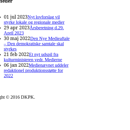
heder
01 jul 2023
Nyt lovforslag vil
styrke lokale og regionale medier
29 apr 2023
Årsberetning d.29.
April 2023
30 maj 2022
Den Nye Medieaftale
– Den demokratiske samtale skal
styrkes
21 feb 2022
Et nyt udspil fra
kulturministeren vedr. Medierne
06 jan 2022
Medienævnet uddeler
redaktionel produktionsstøtte for
2022
ght © 2016 DKPK.