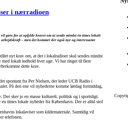
Ny
lser i nærradioen
 vil gøre for at opfylde kravet om at sende mindst én times lokalt
 arbejdskraft – men det kommer der også nye og interessante
tillet nyt krav om, at der i lokalradioer skal sendes mindst
med lokalt indhold hver uge. Vi har ringet til flere
 efterkomme dette krav.
et spontant fra Per Nielsen, der leder UCB Radio i
aler. På den ene vil nyhederne komme lørdag formiddag,
Copyri
 Der sker jo en masse kulturelt, politisk og i sportsligt.
 en times lokale nyheder fra København. Der er altid stof
nhavns lokalaviser som kildemateriale. Samtidig vil
er telefonen.