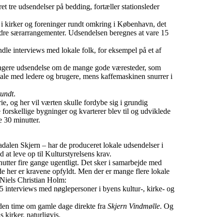
tre udsendelser på bedding, fortæller stationsleder
 i kirker og foreninger rundt omkring i København, det
ndre særarrangementer. Udsendelsen beregnes at vare 15
le interviews med lokale folk, for eksempel på et af
gere udsendelse om de mange gode væresteder, som
tale med ledere og brugere, mens kaffemaskinen snurrer i
undt
.
, og her vil værten skulle fordybe sig i grundig
forskellige bygninger og kvarterer blev til og udviklede
 30 minutter.
adalen Skjern – har de produceret lokale udsendelser i
at leve op til Kulturstyrelsens krav.
utter fire gange ugentligt. Det sker i samarbejde med
e her er kravene opfyldt. Men der er mange flere lokale
 Niels Christian Holm:
5 interviews med nøglepersoner i byens kultur-, kirke- og
en time om gamle dage direkte fra
Skjern Vindmølle
. Og
 kirker, naturligvis.