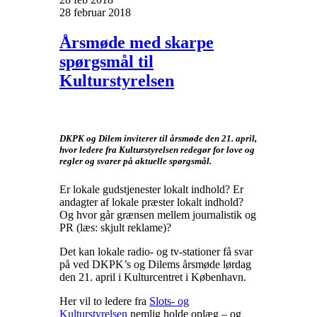
28 februar 2018
Årsmøde med skarpe
spørgsmål til
Kulturstyrelsen
DKPK og Dilem inviterer til årsmøde den 21. april,
hvor ledere fra Kulturstyrelsen redegør for love og
regler og svarer på aktuelle spørgsmål.
Er lokale gudstjenester lokalt indhold? Er
andagter af lokale præster lokalt indhold?
Og hvor går grænsen mellem journalistik og
PR (læs: skjult reklame)?
Det kan lokale radio- og tv-stationer få svar
på ved DKPK’s og Dilems årsmøde lørdag
den 21. april i Kulturcentret i København.
Her vil to ledere fra
Slots- og
Kulturstyrelsen
nemlig holde oplæg – og