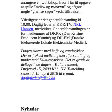
arrangere en workshop, hvor I får til opgave
at spille ”radio- og tv-nævn” og afgøre
nogle ”grænse-sager” vedr. tilladelser.
Yderligere er der generalforsamling kl.
10.00. Daglig leder af KKR/TV,
Nick
Hansen
, medvirker. Generalforsamlingen er
for medlemmer af DKPK (Den Kristne
Producent Komité) og DILEM (Danske
Idébaserede Lokale Elektroniske Medier).
Dagen starter med kaffe og rundstykker.
Der er frokost mellem generalforsamling og
mødet med Kulturstyrelsen. Det er gratis at
deltage hele dagen – Kulturcenteret,
Drejervej 15, 2400 Kbh. NV. Tilmelding
senest d. 15. april 2018 til e-mail:
dagligleder@dkpk.dk
.
Nyheder