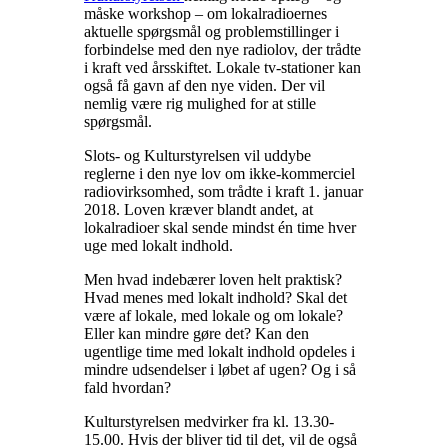
måske workshop – om lokalradioernes
aktuelle spørgsmål og problemstillinger i
forbindelse med den nye radiolov, der trådte
i kraft ved årsskiftet. Lokale tv-stationer kan
også få gavn af den nye viden. Der vil
nemlig være rig mulighed for at stille
spørgsmål.
Slots- og Kulturstyrelsen vil uddybe
reglerne i den nye lov om ikke-kommerciel
radiovirksomhed, som trådte i kraft 1. januar
2018. Loven kræver blandt andet, at
lokalradioer skal sende mindst én time hver
uge med lokalt indhold.
Men hvad indebærer loven helt praktisk?
Hvad menes med lokalt indhold? Skal det
være af lokale, med lokale og om lokale?
Eller kan mindre gøre det? Kan den
ugentlige time med lokalt indhold opdeles i
mindre udsendelser i løbet af ugen? Og i så
fald hvordan?
Kulturstyrelsen medvirker fra kl. 13.30-
15.00. Hvis der bliver tid til det, vil de også