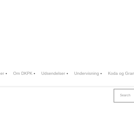
er
Om DKPK
Udsendelser
Undervisning
Koda og Gra